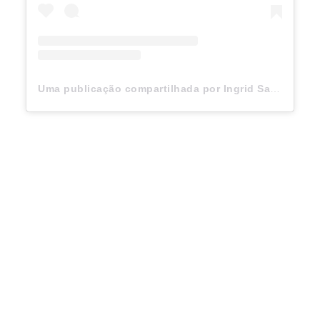
Uma publicação compartilhada por Ingrid Santa Rita | Casamento às Cegas 4 (@ingridsantarita)