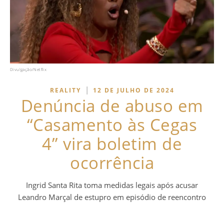
Divulgação/Netflix
|
REALITY
12 DE JULHO DE 2024
Denúncia de abuso em
“Casamento às Cegas
4” vira boletim de
ocorrência
Ingrid Santa Rita toma medidas legais após acusar
Leandro Marçal de estupro em episódio de reencontro