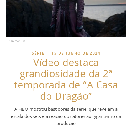
Divulgação/HBO
|
SÉRIE
15 DE JUNHO DE 2024
Vídeo destaca
grandiosidade da 2ª
temporada de “A Casa
do Dragão”
A HBO mostrou bastidores da série, que revelam a
escala dos sets e a reação dos atores ao gigantismo da
produção