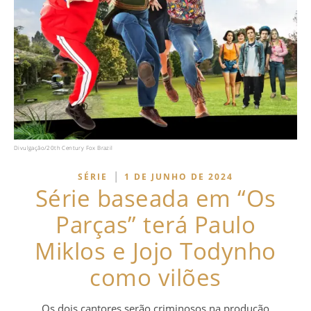
Divulgação/20th Century Fox Brazil
|
SÉRIE
1 DE JUNHO DE 2024
Série baseada em “Os
Parças” terá Paulo
Miklos e Jojo Todynho
como vilões
Os dois cantores serão criminosos na produção