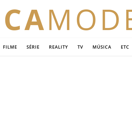
OCA
MOD
FILME
SÉRIE
REALITY
TV
MÚSICA
ETC