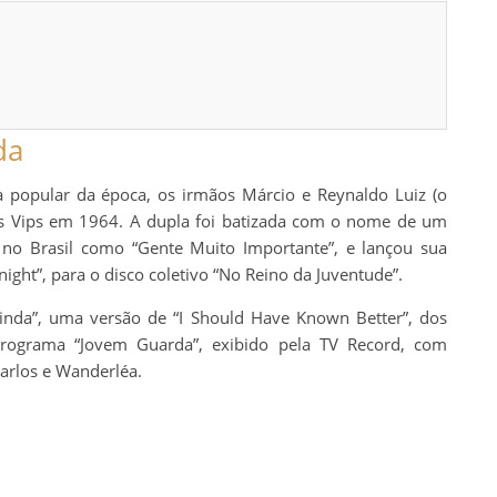
da
ca popular da época, os irmãos Márcio e Reynaldo Luiz (o
s Vips em 1964. A dupla foi batizada com o nome de um
 no Brasil como “Gente Muito Importante”, e lançou sua
ight”, para o disco coletivo “No Reino da Juventude”.
nda”, uma versão de “I Should Have Known Better”, dos
 programa “Jovem Guarda”, exibido pela TV Record, com
arlos e Wanderléa.