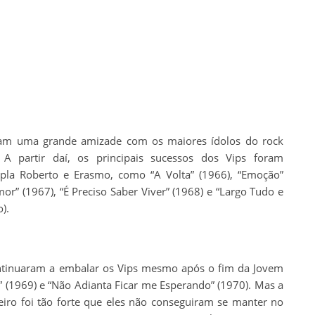
ram uma grande amizade com os maiores ídolos do rock
. A partir daí, os principais sucessos dos Vips foram
upla Roberto e Erasmo, como “A Volta” (1966), “Emoção”
r” (1967), “É Preciso Saber Viver” (1968) e “Largo Tudo e
).
ntinuaram a embalar os Vips mesmo após o fim da Jovem
(1969) e “Não Adianta Ficar me Esperando” (1970). Mas a
ro foi tão forte que eles não conseguiram se manter no