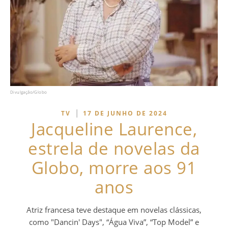
Divulgação/Globo
|
TV
17 DE JUNHO DE 2024
Jacqueline Laurence,
estrela de novelas da
Globo, morre aos 91
anos
Atriz francesa teve destaque em novelas clássicas,
como "Dancin' Days", “Água Viva”, “Top Model” e