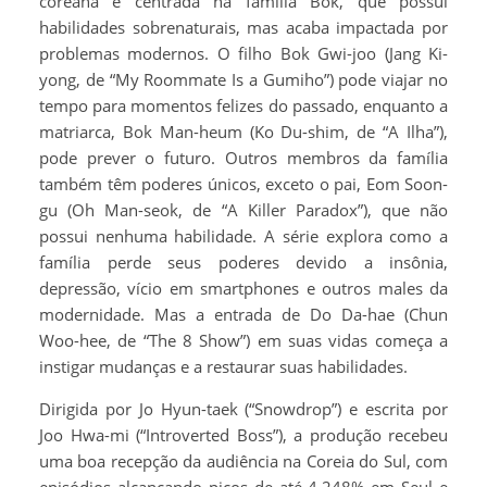
coreana é centrada na família Bok, que possui
habilidades sobrenaturais, mas acaba impactada por
problemas modernos. O filho Bok Gwi-joo (Jang Ki-
yong, de “My Roommate Is a Gumiho”) pode viajar no
tempo para momentos felizes do passado, enquanto a
matriarca, Bok Man-heum (Ko Du-shim, de “A Ilha”),
pode prever o futuro. Outros membros da família
também têm poderes únicos, exceto o pai, Eom Soon-
gu (Oh Man-seok, de “A Killer Paradox”), que não
possui nenhuma habilidade. A série explora como a
família perde seus poderes devido a insônia,
depressão, vício em smartphones e outros males da
modernidade. Mas a entrada de Do Da-hae (Chun
Woo-hee, de “The 8 Show”) em suas vidas começa a
instigar mudanças e a restaurar suas habilidades.
Dirigida por Jo Hyun-taek (“Snowdrop”) e escrita por
Joo Hwa-mi (“Introverted Boss”), a produção recebeu
uma boa recepção da audiência na Coreia do Sul, com
episódios alcançando picos de até 4.248% em Seul e