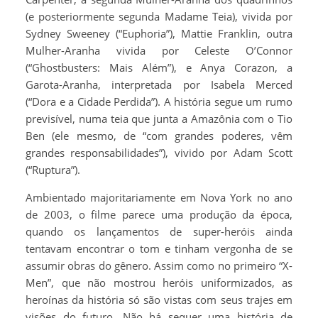
(e posteriormente segunda Madame Teia), vivida por
Sydney Sweeney (“Euphoria”), Mattie Franklin, outra
Mulher-Aranha vivida por Celeste O’Connor
(“Ghostbusters: Mais Além”), e Anya Corazon, a
Garota-Aranha, interpretada por Isabela Merced
(“Dora e a Cidade Perdida”). A história segue um rumo
previsível, numa teia que junta a Amazônia com o Tio
Ben (ele mesmo, de “com grandes poderes, vêm
grandes responsabilidades”), vivido por Adam Scott
(“Ruptura”).
Ambientado majoritariamente em Nova York no ano
de 2003, o filme parece uma produção da época,
quando os lançamentos de super-heróis ainda
tentavam encontrar o tom e tinham vergonha de se
assumir obras do gênero. Assim como no primeiro “X-
Men”, que não mostrou heróis uniformizados, as
heroínas da história só são vistas com seus trajes em
visões do futuro. Não há sequer uma história de