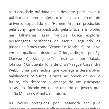
A curiosidade mórbida pelo desastre pode levar o
público a querer conferir o mais novo spin-off do
universo expandido do “Homem-Aranha” produzido
pela Sony, que foi destruído pela crítica e implodiu
nas bilheterias. Essa franquia busca explorar
personagens periféricas da Marvel, seguindo os
passos de filmes como “Venom” e “Morbius”, inclusive
em sua qualidade duvidosa. O longa dirigido por S.J.
Clarkson (“Jessica Jones”) e estrelado por Dakota
Johnson (“Cinquenta Tons de Cinza”) segue Cassandra
Webb, uma paramédica que começa a desenvolver
habilidades psíquicas. Graças ao poder de ver o
futuro, ela descobre a ameaça de um psicopata
assassino, focado em matar um trio de jovens que
serão Mulheres-Aranha no futuro.
As jovens protegidas por Cassandra são Julia
Carpenter, a segunda Mulher-Aranha dos quadrinhos