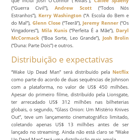
que inclui Josh O’Connor (“Rivais”),
Cailee Spaeny
(“Guerra Civil”),
Andrew Scott
(“Todos Nós
Estranhos”),
Kerry Washington
(“A Escola do Bem e
do Mal”),
Glenn Close
(“Teerã”),
Jeremy Renner
(“Os
Vingadores”),
Mila Kunis
(“Perfeita É a Mãe”),
Daryl
McCormack
(“Boa Sorte, Leo Grande”),
Josh Brolin
(“Duna: Parte Dois”) e outros.
Distribuição e expectativas
“Wake Up Dead Man” será distribuído pela
Netflix
como parte do acordo de duas sequências de Johnson
com a plataforma, no valor de US$ 450 milhões.
Apesar do primeiro filme, distribuído pela Lionsgate,
ter arrecadado US$ 312 milhões nas bilheterias
globais, o segundo, “Glass Onion: Um Mistério Knives
Out”, teve um lançamento cinematográfico limitado,
coletando apenas US$ 13 milhões antes de ser
lançado no streaming. Ainda não está claro se “Wake
Up Dead Man” terá uma distribuição mais ampla.