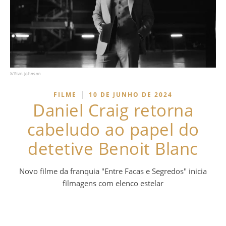
X/Rian Johnson
|
FILME
10 DE JUNHO DE 2024
Daniel Craig retorna
cabeludo ao papel do
detetive Benoit Blanc
Novo filme da franquia "Entre Facas e Segredos" inicia
filmagens com elenco estelar