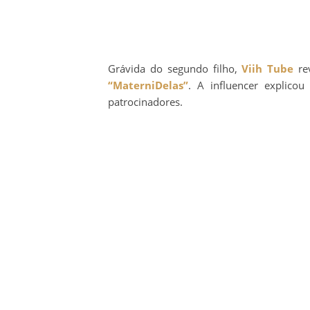
Grávida do segundo filho,
Viih Tube
rev
“MaterniDelas”
. A influencer explico
patrocinadores.