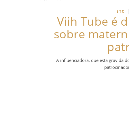
ETC
Viih Tube é 
sobre matern
pat
A influenciadora, que está grávida 
patrocinador