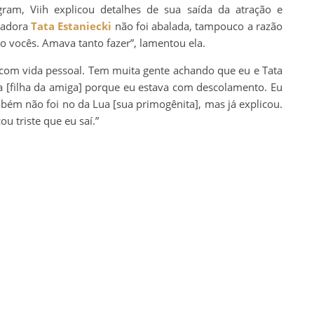
ram, Viih explicou detalhes de sua saída da atração e
tadora
Tata Estaniecki
não foi abalada, tampouco a razão
nto vocês. Amava tanto fazer”, lamentou ela.
 com vida pessoal. Tem muita gente achando que eu e Tata
ia [filha da amiga] porque eu estava com descolamento. Eu
também não foi no da Lua [sua primogênita], mas já explicou.
u triste que eu saí.”