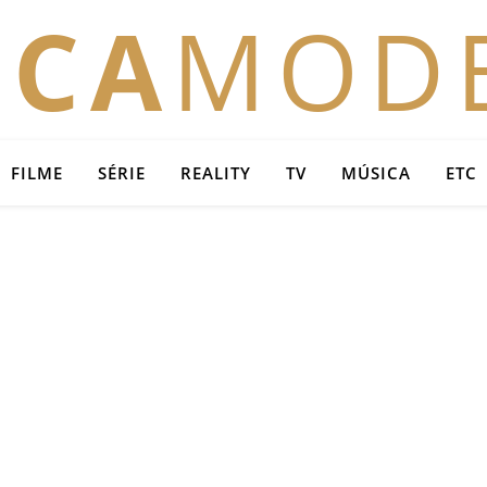
OCA
MOD
FILME
SÉRIE
REALITY
TV
MÚSICA
ETC