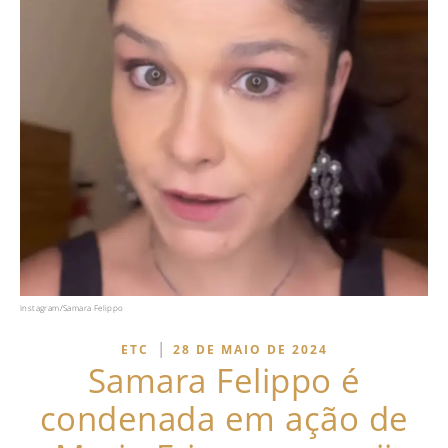
Instagram/Samara Felippo
|
ETC
28 DE MAIO DE 2024
Samara Felippo é
condenada em ação de