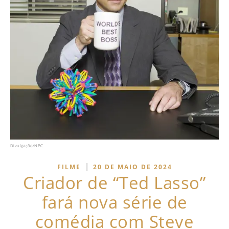
Divulgação/NBC
|
FILME
20 DE MAIO DE 2024
Criador de “Ted Lasso”
fará nova série de
comédia com Steve