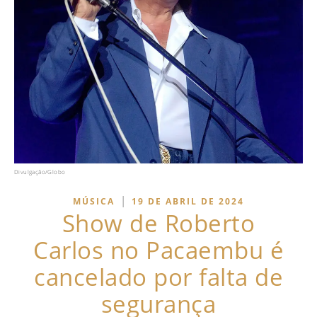
Divulgação/Globo
|
MÚSICA
19 DE ABRIL DE 2024
Show de Roberto
Carlos no Pacaembu é
cancelado por falta de
segurança