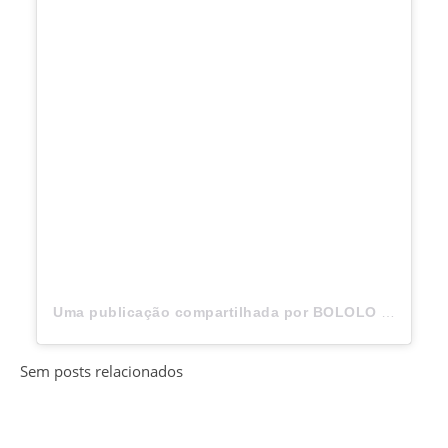
Uma publicação compartilhada por BOLOLO 🫶🏽 (@imcryansp)
Sem posts relacionados