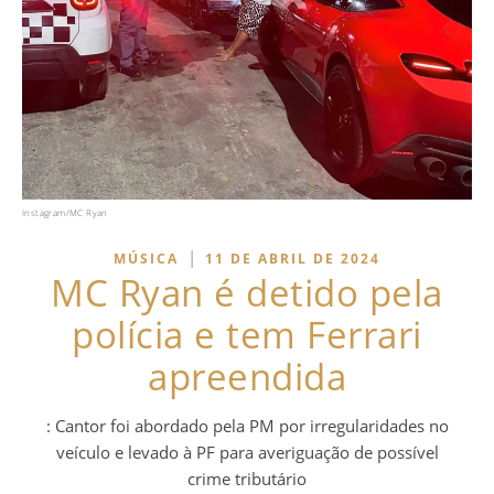
Instagram/MC Ryan
|
MÚSICA
11 DE ABRIL DE 2024
MC Ryan é detido pela
polícia e tem Ferrari
apreendida
: Cantor foi abordado pela PM por irregularidades no
veículo e levado à PF para averiguação de possível
crime tributário