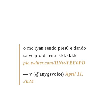
o mc ryan sendo pres0 e dando
salve pro datena jkkkkkkk
pic.twitter.com/HNvvYBE0PD
— v (@anygsvoice)
April 11,
2024