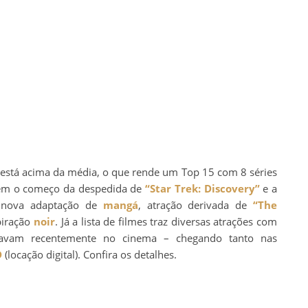
stá acima da média, o que rende um Top 15 com 8 séries
 tem o começo da despedida de
“Star Trek: Discovery”
e a
o nova adaptação de
mangá
, atração derivada de
“The
piração
noir
. Já a lista de filmes traz diversas atrações com
tavam recentemente no cinema – chegando tanto nas
D
(locação digital). Confira os detalhes.