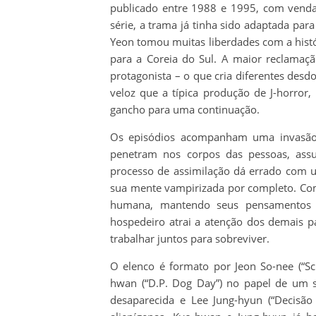
publicado entre 1988 e 1995, com venda
série, a trama já tinha sido adaptada par
Yeon tomou muitas liberdades com a histó
para a Coreia do Sul. A maior reclamaç
protagonista – o que cria diferentes de
veloz que a típica produção de J-horror
gancho para uma continuação.
Os episódios acompanham uma invasão 
penetram nos corpos das pessoas, assu
processo de assimilação dá errado com u
sua mente vampirizada por completo. Com 
humana, mantendo seus pensamentos 
hospedeiro atrai a atenção dos demais p
trabalhar juntos para sobreviver.
O elenco é formato por Jeon So-nee (“Scr
hwan (“D.P. Dog Day”) no papel de um su
desaparecida e Lee Jung-hyun (“Decisão 