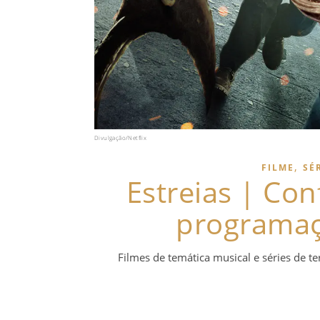
Divulgação/Netflix
,
FILME
SÉ
Estreias | Con
programaç
Filmes de temática musical e séries de te