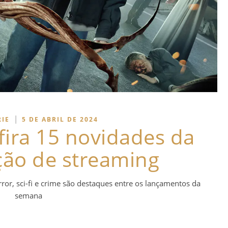
|
RIE
5 DE ABRIL DE 2024
fira 15 novidades da
ão de streaming
rror, sci-fi e crime são destaques entre os lançamentos da
semana