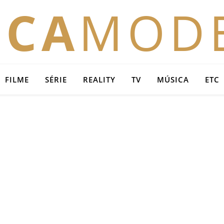
OCA
MOD
FILME
SÉRIE
REALITY
TV
MÚSICA
ETC