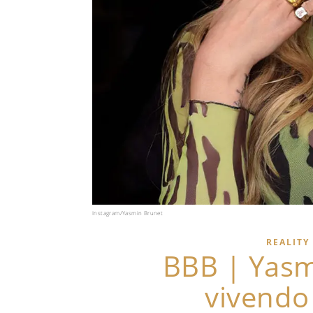
Instagram/Yasmin Brunet
REALITY
BBB | Yasm
vivend