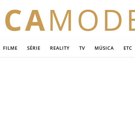
OCA
MOD
FILME
SÉRIE
REALITY
TV
MÚSICA
ETC