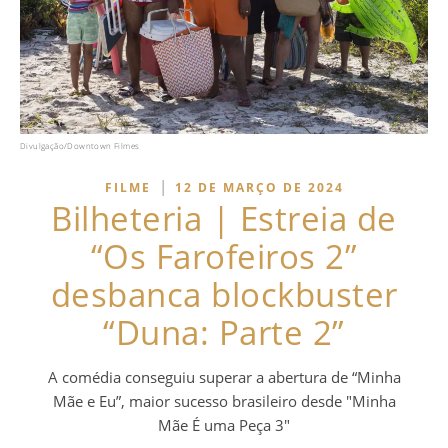
Divulgação/Downtown Filmes
|
FILME
12 DE MARÇO DE 2024
Bilheteria | Estreia de
“Os Farofeiros 2”
desbanca blockbuster
“Duna: Parte 2”
A comédia conseguiu superar a abertura de “Minha
Mãe e Eu”, maior sucesso brasileiro desde "Minha
Mãe É uma Peça 3"