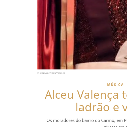
Instagram/Alceu Valença
MÚSICA
Alceu Valença 
ladrão e 
Os moradores do bairro do Carmo, em P
tivesse seu