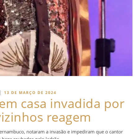
|
13 DE MARÇO DE 2024
tem casa invadida por
vizinhos reagem
ernambuco, notaram a invasão e impediram que o cantor
s bens roubados pelo ladrão