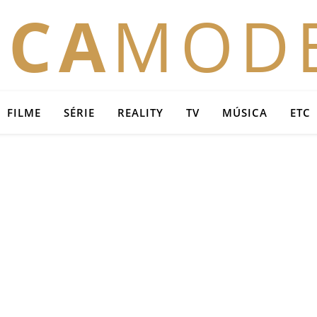
OCA
MOD
FILME
SÉRIE
REALITY
TV
MÚSICA
ETC