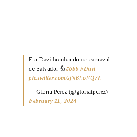
E o Davi bombando no carnaval
de Salvador 👍
#bbb
#Davi
pic.twitter.com/sjN6LoFQ7L
— Gloria Perez (@gloriafperez)
February 11, 2024