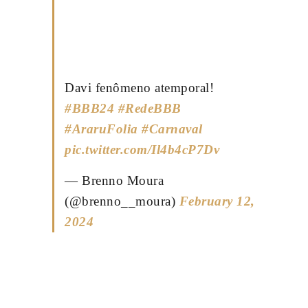
Davi fenômeno atemporal!
#BBB24
#RedeBBB
#AraruFolia
#Carnaval
pic.twitter.com/Il4b4cP7Dv
— Brenno Moura
(@brenno__moura)
February 12,
2024