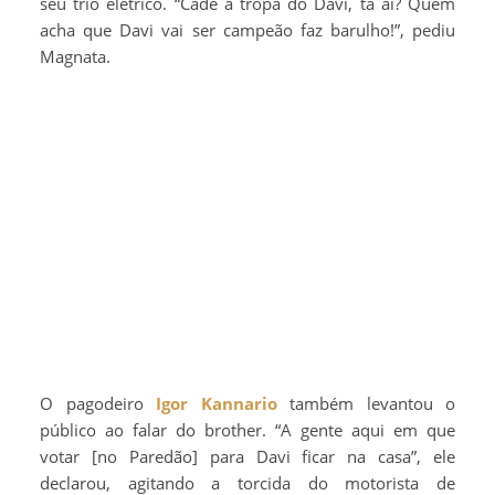
seu trio elétrico. “Cadê a tropa do Davi, tá aí? Quem
acha que Davi vai ser campeão faz barulho!”, pediu
Magnata.
O pagodeiro
Igor Kannario
também levantou o
público ao falar do brother. “A gente aqui em que
votar [no Paredão] para Davi ficar na casa”, ele
declarou, agitando a torcida do motorista de