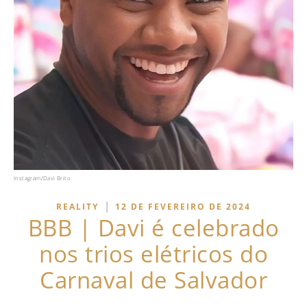
Instagram/Davi Brito
|
REALITY
12 DE FEVEREIRO DE 2024
BBB | Davi é celebrado
nos trios elétricos do
Carnaval de Salvador