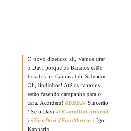
O povo dizendo: ah, Vamos tirar
o Davi porque os Baianos estão
focados no Carnaval de Salvador.
Oh, lindinhos! Até os cantores
estão fazendo campanha para o
cara. Acordem!
#BBB24
Sincerão
/ Se o Davi
#OCanalDoCarnaval
\
#FicaDavi
#ForaMarcus
| Igor
Kannario