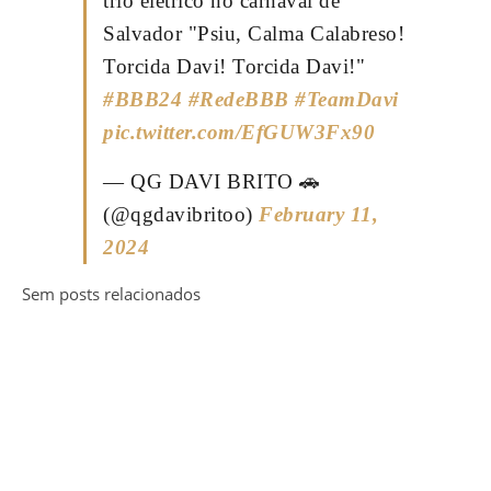
trio elétrico no carnaval de
Salvador "Psiu, Calma Calabreso!
Torcida Davi! Torcida Davi!"
#BBB24
#RedeBBB
#TeamDavi
pic.twitter.com/EfGUW3Fx90
— QG DAVI BRITO 🚗
(@qgdavibritoo)
February 11,
2024
Sem posts relacionados