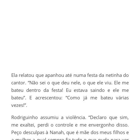
Ela relatou que apanhou até numa festa da netinha do
cantor. “Não sei o que deu nele, o que ele viu. Ele me
bateu dentro da festa! Eu estava saindo e ele me
bateu”. E acrescentou: “Como já me bateu várias
vezes!”.
Rodriguinho assumiu a violência. “Declaro que sim,
me exaltei, perdi o controle e me envergonho disso.
Peço desculpas à Nanah, que é mãe dos meus filhos e
a mulher a qual sempre fiz tudo o que pude para ver