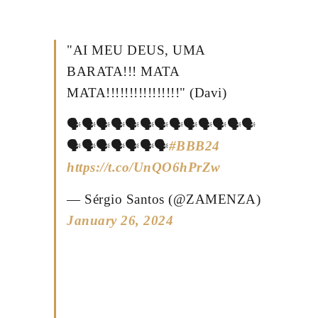
"AI MEU DEUS, UMA
BARATA!!! MATA
MATA!!!!!!!!!!!!!!!!" (Davi)
🗣️🗣️🗣️🗣️🗣️🗣️🗣️🗣️🗣️🗣️🗣️🗣️🗣️
🗣️🗣️🗣️🗣️🗣️🗣️🗣️
#BBB24
https://t.co/UnQO6hPrZw
— Sérgio Santos (@ZAMENZA)
January 26, 2024