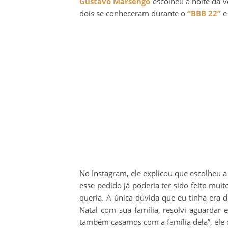
Gustavo Marsengo
escolheu a noite da v
dois se conheceram durante o
“BBB 22”
e
No Instagram, ele explicou que escolheu a 
esse pedido já poderia ter sido feito muit
queria. A única dúvida que eu tinha era 
Natal com sua família, resolvi aguarda
também casamos com a família dela”, ele 