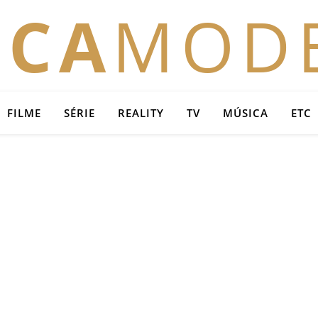
OCA
MOD
FILME
SÉRIE
REALITY
TV
MÚSICA
ETC