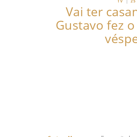
|
TV
25
Vai ter cas
Gustavo fez o
véspe