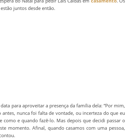
éspera do Natal para pedir Laís Caldas em
casamento
. Os
 estão juntos desde então.
data para aproveitar a presença da família dela: “Por mim,
o antes, nunca foi falta de vontade, ou incerteza do que eu
de como e quando fazê-lo. Mas depois que decidi passar o
r este momento. Afinal, quando casamos com uma pessoa,
contou.