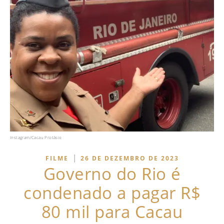
Instagram/Cacau Protásio
|
FILME
26 DE DEZEMBRO DE 2023
Governo do Rio é
condenado a pagar R$
80 mil para Cacau