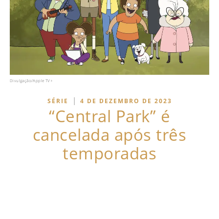
Divulgação/Apple TV+
|
SÉRIE
4 DE DEZEMBRO DE 2023
“Central Park” é
cancelada após três
temporadas