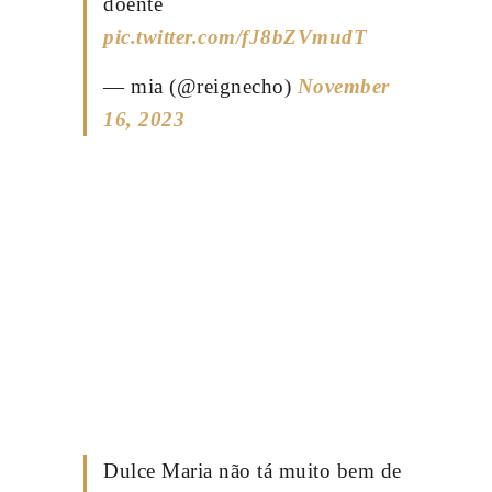
doente
pic.twitter.com/fJ8bZVmudT
— mia (@reignecho)
November
16, 2023
Dulce Maria não tá muito bem de