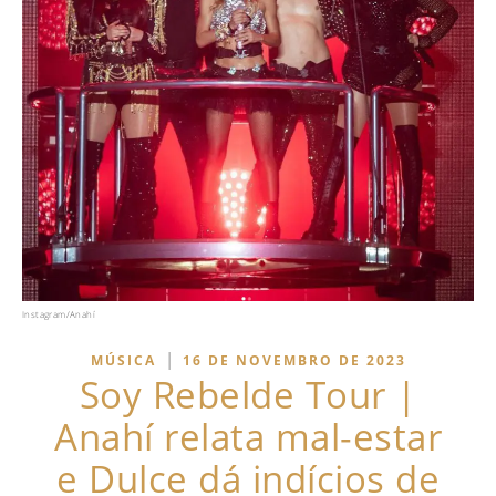
Instagram/Anahí
|
MÚSICA
16 DE NOVEMBRO DE 2023
Soy Rebelde Tour |
Anahí relata mal-estar
e Dulce dá indícios de