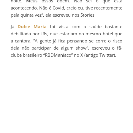
noite. Meus ossos doem. Não sei o que está
acontecendo. Não é Covid, creio eu, tive recentemente
pela quinta vez”, ela escreveu nos Stories.
Já
Dulce María
foi vista com a saúde bastante
debilitada por fãs, que estariam no mesmo hotel que
a cantora. “A gente já fica pensando se corre o risco
dela não participar de algum show”, escreveu o fã-
clube brasileiro “RBDManíaco” no X (antigo Twitter).