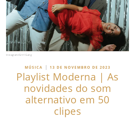
Instagram/Grrrl Gang
|
MÚSICA
13 DE NOVEMBRO DE 2023
Playlist Moderna | As
novidades do som
alternativo em 50
clipes