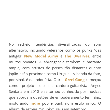
No recheio, tendências diversificadas do som
alternativo, incluindo veteranos como os punks “das
antigas”
New Model Army
e
The Dwarves
, entre
muitos novatos. A abrangência também é bastante
ampla, com artistas de países tão distantes quanto
Japão e tão próximos como Uruguai. A banda da foto,
por sinal, é da Indonésia. O trio
Grrrl Gang
começou
como projeto solo da cantora-guitarrista Angee
Sentana em 2018 e se tornou conhecido por músicas
que abordam questões de empoderamento feminino,
misturando
indie
pop e punk num estilo único. O
álbum de estreia, “Spunky”, saiu em setembro.