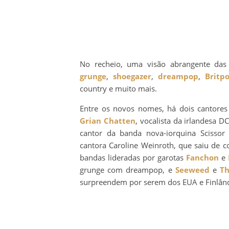
No recheio, uma visão abrangente das 
grunge
,
shoegazer
,
dreampop
,
Britp
country e muito mais.
Entre os novos nomes, há dois cantores
Grian Chatten
, vocalista da irlandesa D
cantor da banda nova-iorquina Scissor
cantora Caroline Weinroth, que saiu de c
bandas lideradas por garotas
Fanchon
e
grunge com dreampop, e
Seeweed
e
Th
surpreendem por serem dos EUA e Finlând