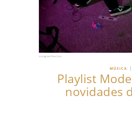
Instagram/Fanchon
|
MÚSICA
Playlist Mode
novidades d