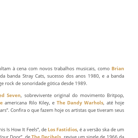
voltam à cena com novos trabalhos musicais, como
Brian
 da banda Stray Cats, sucesso dos anos 1980, e a banda
ge rock de sonoridade gótica desde 1989.
ed Seven
, sobrevivente original do movimento Britpop,
ie
americana Rilo Kiley, e
The Dandy Warhols
, até hoje
ars”. Confira o que fazem hoje os artistas que tiveram seus
is Is How It Feels”, de
Los Fastidios
, é a versão ska de um
 Your Door”, de
The Decibels
, revive um single de 1966 da