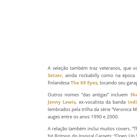
A seleção também traz veteranos, que 
Setzer
, ainda rockabilly como na época
finlandesa
The 69 Eyes
, tocando seu gara
Outros nomes “das antigas” incluem
Sh
Jenny Lewis
, ex-vocalista da banda
ind
lembrados pela trilha da série “Veronica M
auges entre os anos 1990 e 2000.
A relação também inclui muitos covers. “Th
hit Britpop do Inspiral Carpets; “Open Up