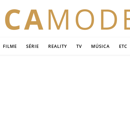
OCA
MOD
FILME
SÉRIE
REALITY
TV
MÚSICA
ETC