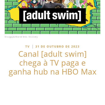
Divulgação/Warner Bros. Discovery
|
TV
31 DE OUTUBRO DE 2023
Canal [adult swim]
chega à TV paga e
ganha hub na HBO Max