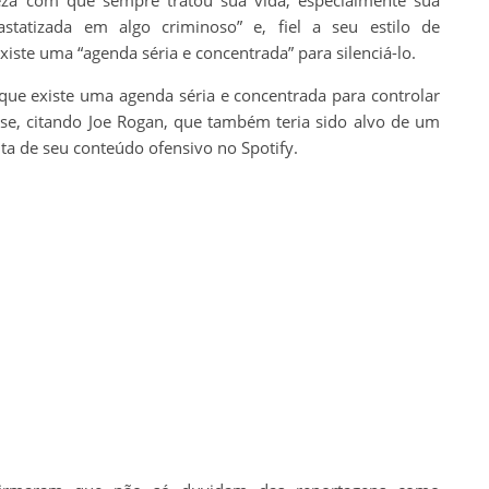
eza com que sempre tratou sua vida, especialmente sua
statizada em algo criminoso” e, fiel a seu estilo de
iste uma “agenda séria e concentrada” para silenciá-lo.
 que existe uma agenda séria e concentrada para controlar
isse, citando Joe Rogan, que também teria sido alvo de um
a de seu conteúdo ofensivo no Spotify.