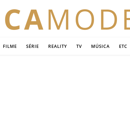
OCA
MOD
FILME
SÉRIE
REALITY
TV
MÚSICA
ETC