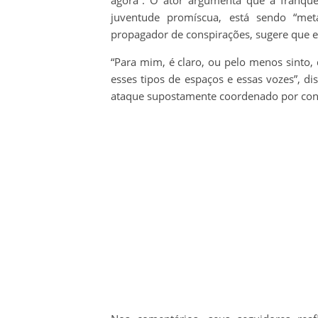
agora”. O ator argumenta que a franqu
juventude promíscua, está sendo “meta
propagador de conspirações, sugere que ex
“Para mim, é claro, ou pelo menos sinto,
esses tipos de espaços e essas vozes”, d
ataque supostamente coordenado por cont