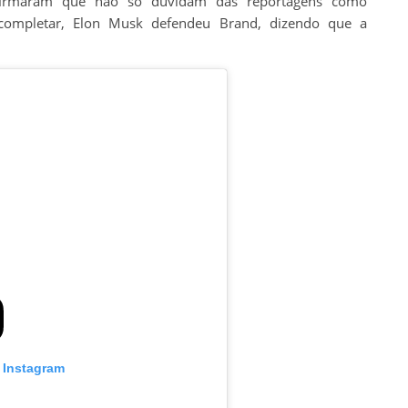
afirmaram que não só duvidam das reportagens como
 completar, Elon Musk defendeu Brand, dizendo que a
o Instagram