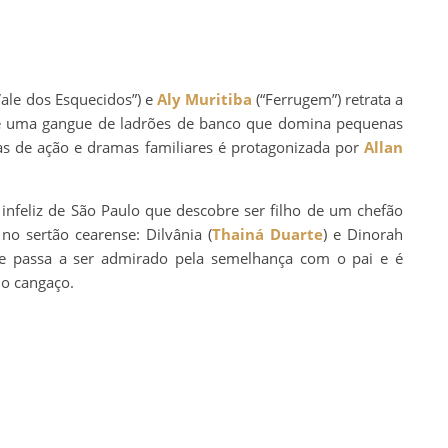
Vale dos Esquecidos”) e
Aly Muritiba
(“Ferrugem”) retrata a
de uma gangue de ladrões de banco que domina pequenas
as de ação e dramas familiares é protagonizada por
Allan
 infeliz de São Paulo que descobre ser filho de um chefão
no sertão cearense: Dilvânia (
Thainá Duarte
) e Dinorah
 ele passa a ser admirado pela semelhança com o pai e é
do cangaço.