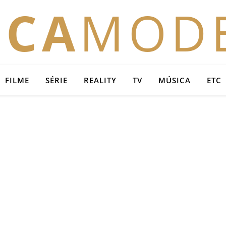
OCA
MOD
FILME
SÉRIE
REALITY
TV
MÚSICA
ETC