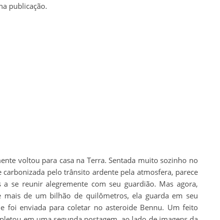
 na publicação.
ente voltou para casa na Terra. Sentada muito sozinho no
 carbonizada pelo trânsito ardente pela atmosfera, parece
 a se reunir alegremente com seu guardião. Mas agora,
e mais de um bilhão de quilômetros, ela guarda em seu
ue foi enviada para coletar no asteroide Bennu. Um feito
completou em uma segunda postagem, ao lado de imagens da