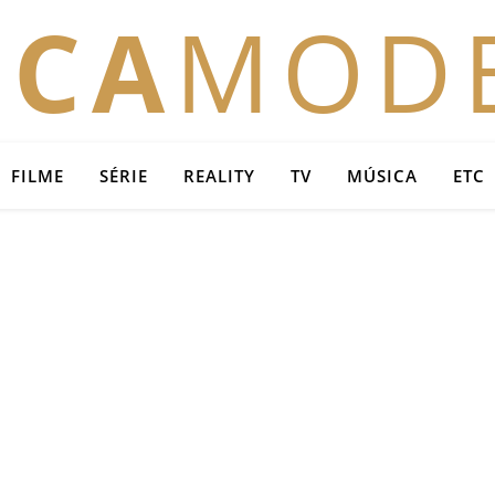
OCA
MOD
FILME
SÉRIE
REALITY
TV
MÚSICA
ETC