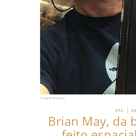
Instagram/Brian May
|
ETC
2
Brian May, da 
feito espaci