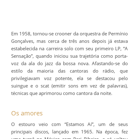
Em 1958, tornou-se crooner da orquestra de Permínio
Gonçalves, mas cerca de três anos depois já estava
estabelecida na carreira solo com seu primeiro LP, “A
Sensação”, quando iniciou sua trajetória como porta-
voz da ala do jazz da bossa nova. Afastando-se do
estilo da maioria das cantoras do rádio, que
privilegiavam voz potente, ela se destacou pelo
suingue e o scat (emitir sons em vez de palavras),
técnicas que aprimorou como cantora da noite.
Os amores
O estouro veio com “Estamos Aí”, um de seus
principais discos, lançado em 1965. Na época, fez
uma turnê no México com Peri Ribeiro, e só voltou