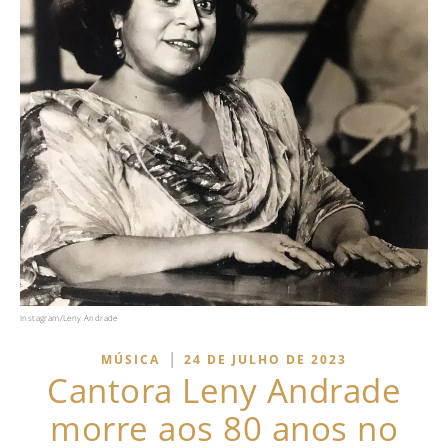
Instagram/Leny Andrade
|
MÚSICA
24 DE JULHO DE 2023
Cantora Leny Andrade
morre aos 80 anos no