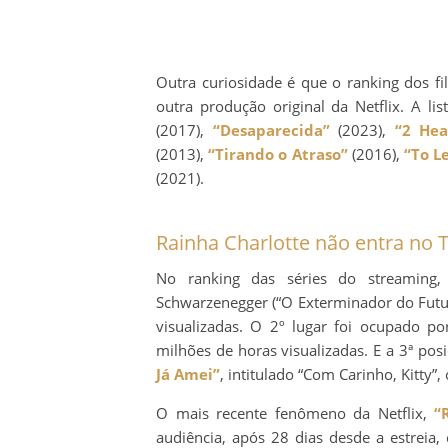
Outra curiosidade é que o ranking dos 
outra produção original da Netflix. A 
(2017),
“Desaparecida”
(2023),
“2 Hea
(2013),
“Tirando o Atraso”
(2016),
“To Le
(2021).
Rainha Charlotte não entra no T
No ranking das séries do streamin
Schwarzenegger (“O Exterminador do Futu
visualizadas. O 2º lugar foi ocupado p
milhões de horas visualizadas. E a 3ª pos
Já Amei”
, intitulado “Com Carinho, Kitty”
O mais recente fenômeno da Netflix,
“
audiência, após 28 dias desde a estreia