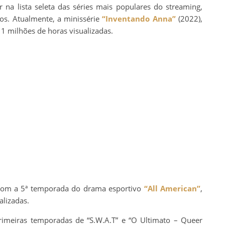
 na lista seleta das séries mais populares do streaming,
os. Atualmente, a minissérie
“Inventando Anna”
(2022),
1 milhões de horas visualizadas.
 com a 5ª temporada do drama esportivo
“All American”
,
alizadas.
rimeiras temporadas de “S.W.A.T” e “O Ultimato – Queer