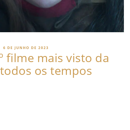
|
6 DE JUNHO DE 2023
º filme mais visto da
 todos os tempos