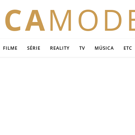
OCA
MOD
FILME
SÉRIE
REALITY
TV
MÚSICA
ETC