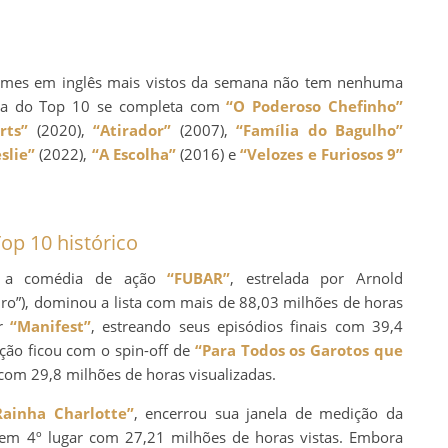
filmes em inglês mais vistos da semana não tem nenhuma
lista do Top 10 se completa com
“O Poderoso Chefinho”
rts”
(2020),
“Atirador”
(2007),
“Família do Bagulho”
slie”
(2022),
“A Escolha”
(2016) e
“Velozes e Furiosos 9”
op 10 histórico
g, a comédia de ação
“FUBAR”
, estrelada por Arnold
ro”), dominou a lista com mais de 88,03 milhões de horas
or
“Manifest”
, estreando seus episódios finais com 39,4
ição ficou com o spin-off de
“Para Todos os Garotos que
, com 29,8 milhões de horas visualizadas.
Rainha Charlotte”
, encerrou sua janela de medição da
, em 4º lugar com 27,21 milhões de horas vistas. Embora