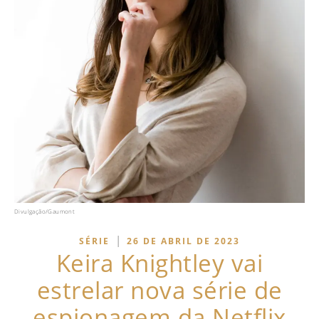
Divulgação/Gaumont
|
SÉRIE
26 DE ABRIL DE 2023
Keira Knightley vai
estrelar nova série de
espionagem da Netflix