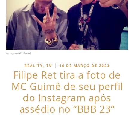
Instagram/MC Guimê
,
|
REALITY
TV
16 DE MARÇO DE 2023
Filipe Ret tira a foto de
MC Guimê de seu perfil
do Instagram após
assédio no “BBB 23”