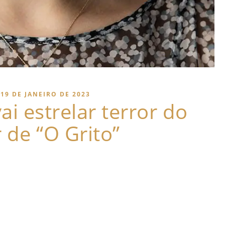
19 DE JANEIRO DE 2023
ai estrelar terror do
r de “O Grito”