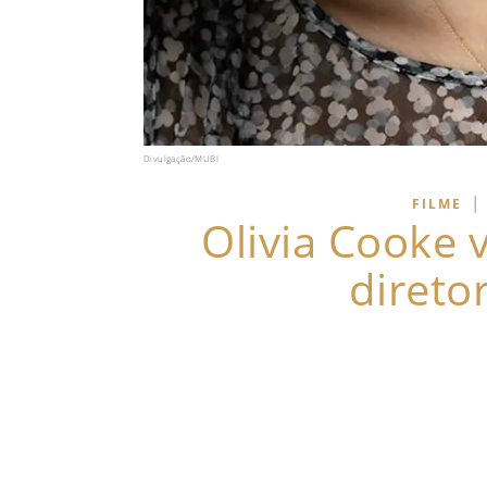
Divulgação/MUBI
|
FILME
Olivia Cooke v
direto