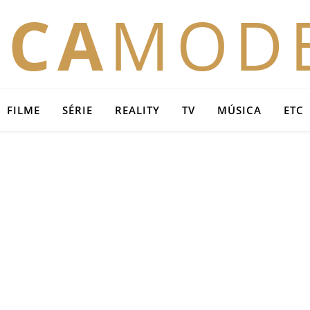
OCA
MOD
FILME
SÉRIE
REALITY
TV
MÚSICA
ETC