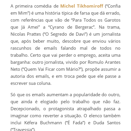
A primeira comédia de
Michel Tikhomiroff
(“Confia
em Mim”) é uma história típica de farsa que dá errado,
com referências que vão de “Para Todos os Garotos
que Já Amei” a “Cyrano de Bergerac”. Na trama,
Nicolas Prattes (“O Segredo de Davi”) é um jornalista
que, após beber muito, descobre que enviou vários
rascunhos de emails falando mal de todos no
trabalho. Certo que vai perder o emprego, aceita uma
barganha: outro jornalista, vivido por Romulo Arantes
Neto (“Quem Vai Ficar com Mário?”), propõe assumir a
autoria dos emails, e em troca pede que ele passe a
escrever sua coluna.
Só que os emails aumentam a popularidade do outro,
que ainda é elogiado pelo trabalho que não faz.
Decepcionado, o protagonista atrapalhado passa a
imaginar como reverter a situação. O elenco também
inclui Kéfera Buchmann (“É Fada”) e Duda Santos
(“Travessia”).