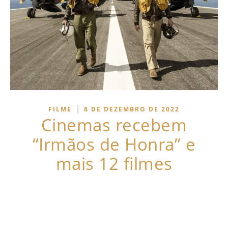
|
FILME
8 DE DEZEMBRO DE 2022
Cinemas recebem
“Irmãos de Honra” e
mais 12 filmes