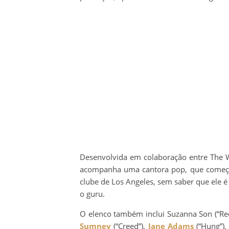
Desenvolvida em colaboração entre The
acompanha uma cantora pop, que começ
clube de Los Angeles, sem saber que ele é 
o guru.
O elenco também inclui Suzanna Son (“Red
Sumney
(“Creed”),
Jane Adams
(“Hung”)