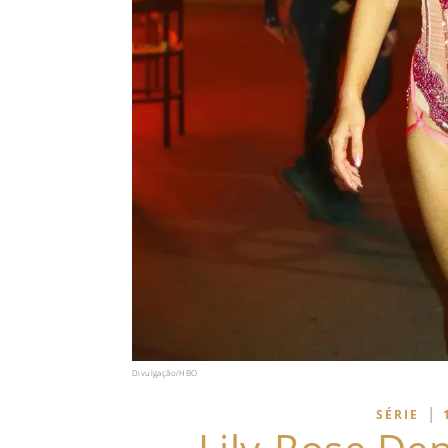
Divulgação/HBO
|
SÉRIE