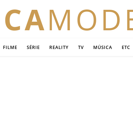
OCA
MOD
FILME
SÉRIE
REALITY
TV
MÚSICA
ETC