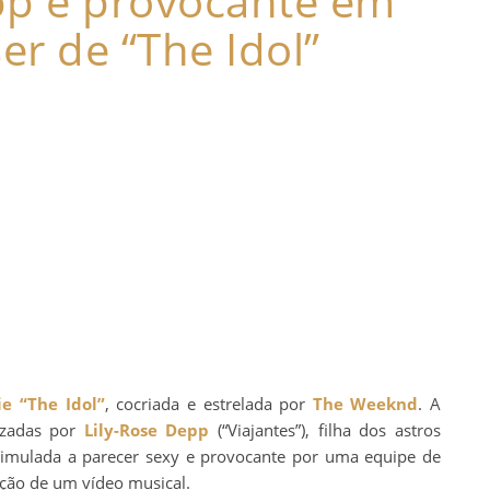
pp é provocante em
er de “The Idol”
ie
“The Idol”
, cocriada e estrelada por
The Weeknd
. A
izadas por
Lily-Rose Depp
(“Viajantes”), filha dos astros
timulada a parecer sexy e provocante por uma equipe de
ção de um vídeo musical.