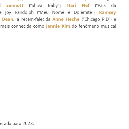
l Sennott
(“Shiva Baby”),
Hari Nef
(“País da
’Vine Joy Randolph (“Meu Nome é Dolemite”),
Ramsey
 Dean
, a recém-falecida
Anne Heche
(“Chicago P.D”) e
 mais conhecida como
Jennie Kim
do fenômeno musical
perada para 2023.