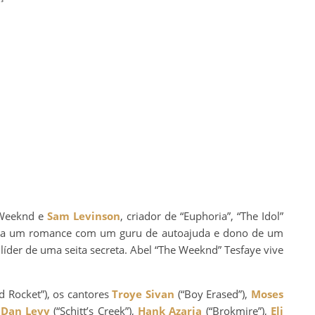
 Weeknd e
Sam Levinson
, criador de “Euphoria”, “The Idol”
a um romance com um guru de autoajuda e dono de um
líder de uma seita secreta. Abel “The Weeknd” Tesfaye vive
 Rocket”), os cantores
Troye Sivan
(“Boy Erased”),
Moses
,
Dan Levy
(“Schitt’s Creek”),
Hank Azaria
(“Brokmire”),
Eli