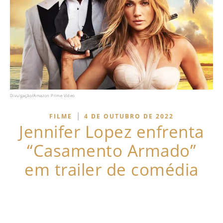
Divulgação/Amazon Prime Video
|
FILME
4 DE OUTUBRO DE 2022
Jennifer Lopez enfrenta
“Casamento Armado”
em trailer de comédia