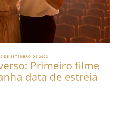
12 DE SETEMBRO DE 2022
erso: Primeiro filme
anha data de estreia