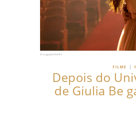
Divulgação/Netflix
|
FILME
Depois do Univ
de Giulia Be g