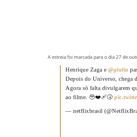
A estreia foi marcada para o dia 27 de out
Henrique Zaga e
@giulia
pas
Depois do Universo, chega d
Agora só falta divulgarem qu
ao filme. 🥹❤️‍🩹🤧
pic.twit
— netflixbrasil (@NetflixBr