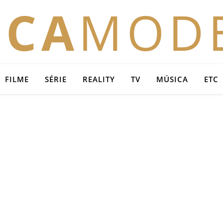
OCA
MOD
FILME
SÉRIE
REALITY
TV
MÚSICA
ETC