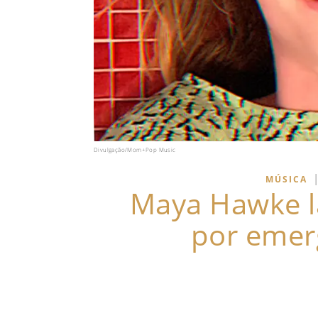
Divulgação/Mom+Pop Music
MÚSICA
Maya Hawke la
por emer