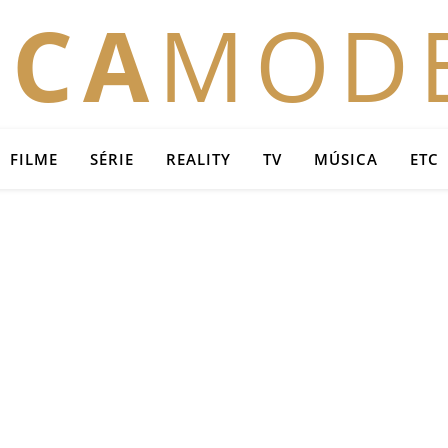
OCA
MOD
FILME
SÉRIE
REALITY
TV
MÚSICA
ETC