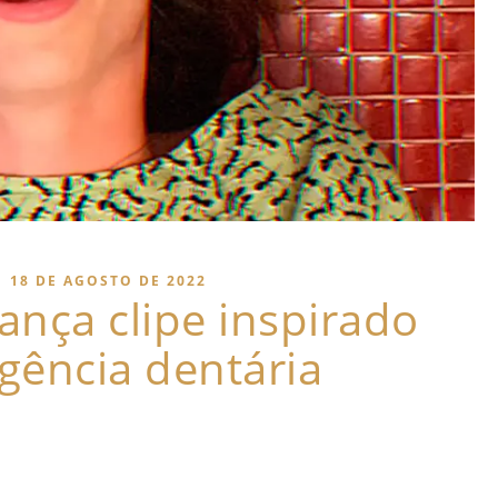
|
18 DE AGOSTO DE 2022
nça clipe inspirado
gência dentária