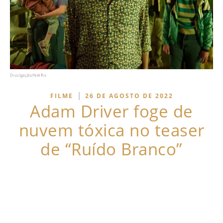
Divulgação/Netflix
|
FILME
26 DE AGOSTO DE 2022
Adam Driver foge de
nuvem tóxica no teaser
de “Ruído Branco”