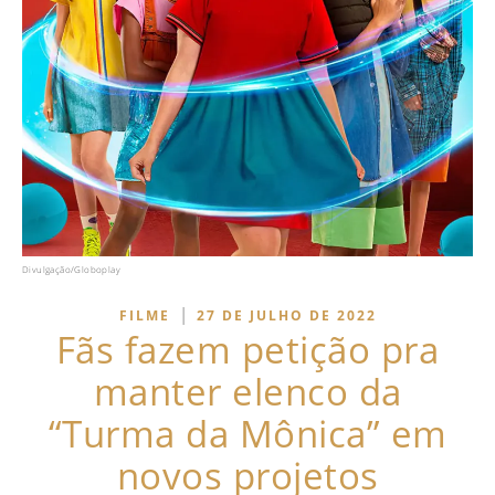
Divulgação/Globoplay
|
FILME
27 DE JULHO DE 2022
Fãs fazem petição pra
manter elenco da
“Turma da Mônica” em
novos projetos