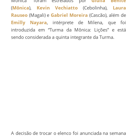
Mônica” foram estrelados por
Giulia Benite
(
Mônica
),
Kevin Vechiatto
(Cebolinha),
Laura
Rauseo
(Magali) e
Gabriel Moreira
(Cascão), além de
Emilly Nayara
, intérprete de Milena, que foi
introduzida em “Turma da Mônica: Lições” e está
sendo considerada a quinta integrante da Turma.
A decisão de trocar o elenco foi anunciada na semana