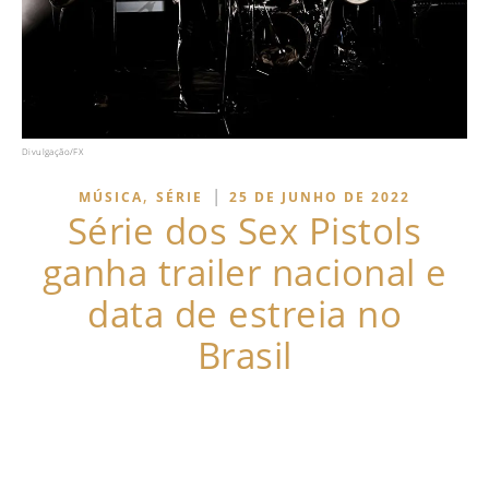
Divulgação/FX
,
|
MÚSICA
SÉRIE
25 DE JUNHO DE 2022
Série dos Sex Pistols
ganha trailer nacional e
data de estreia no
Brasil