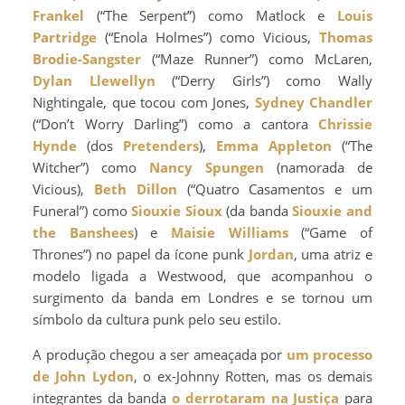
Frankel
(“The Serpent”) como Matlock e
Louis
Partridge
(“Enola Holmes”) como Vicious,
Thomas
Brodie-Sangster
(“Maze Runner”) como McLaren,
Dylan Llewellyn
(“Derry Girls”) como Wally
Nightingale, que tocou com Jones,
Sydney Chandler
(“Don’t Worry Darling”) como a cantora
Chrissie
Hynde
(dos
Pretenders
),
Emma Appleton
(“The
Witcher”) como
Nancy Spungen
(namorada de
Vicious),
Beth Dillon
(“Quatro Casamentos e um
Funeral”) como
Siouxie Sioux
(da banda
Siouxie and
the Banshees
) e
Maisie Williams
(“Game of
Thrones”) no papel da ícone punk
Jordan
, uma atriz e
modelo ligada a Westwood, que acompanhou o
surgimento da banda em Londres e se tornou um
símbolo da cultura punk pelo seu estilo.
A produção chegou a ser ameaçada por
um processo
de John Lydon
, o ex-Johnny Rotten, mas os demais
integrantes da banda
o derrotaram na Justiça
para