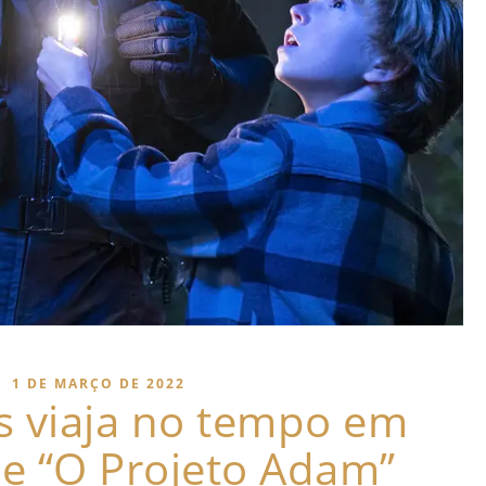
|
1 DE MARÇO DE 2022
s viaja no tempo em
de “O Projeto Adam”