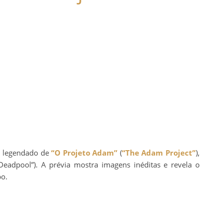
r
legendado de
“O Projeto Adam”
(
“The Adam Project”
),
Deadpool”). A prévia mostra imagens inéditas e revela o
po.