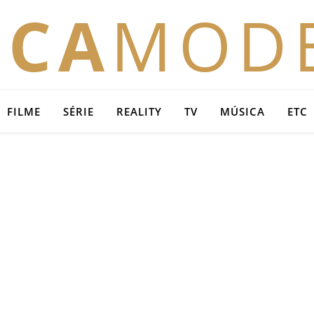
OCA
MOD
FILME
SÉRIE
REALITY
TV
MÚSICA
ETC