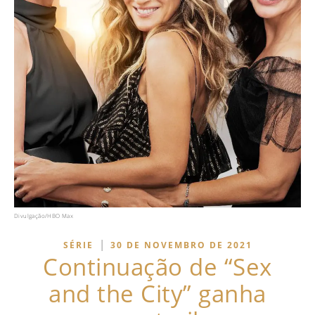
Divulgação/HBO Max
|
SÉRIE
30 DE NOVEMBRO DE 2021
Continuação de “Sex
and the City” ganha