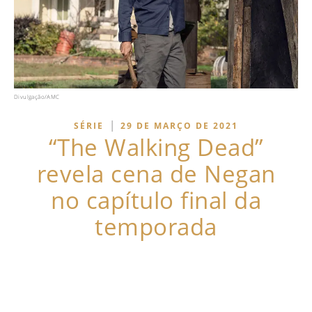
Divulgação/AMC
|
SÉRIE
29 DE MARÇO DE 2021
“The Walking Dead”
revela cena de Negan
no capítulo final da
temporada