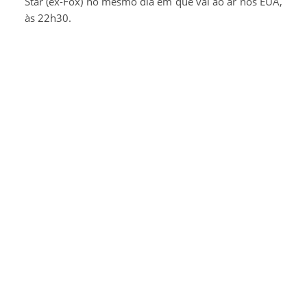
Star (ex-Fox) no mesmo dia em que vai ao ar nos EUA,
às 22h30.