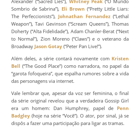
Alexander (“Sacred Lies”),
Whitney Peak
(“O Mundo
Sombrio de Sabrina”),
Eli Brown
(“Pretty Little Liars:
The Perfeccionists”),
Johnathan Fernandez
(“Lethal
Weapon”), Tavi Gevinson (“Scream Queens”), Thomas
Doherty (“Alta Fidelidade”), Adam Chanler-Berat (“Next
to Normal”), Zion Moreno (“Claws”) e o veterano da
Broadway
Jason Gotay
(“Peter Pan Live!”).
Além deles, a série contará novamente com
Kristen
Bell
(“The Good Place”) como narradora, no papel da
“garota fofoqueira”, que espalha rumores sobre a vida
das personagens via internet.
Vale lembrar que, apesar da voz ser feminina, o final
da série original revelou que a verdadeira Gossip Girl
era um homem: Dan Humphrey, papel de
Penn
Badgley
(hoje na série “Você”). O ator, por sinal, já se
dispôs a fazer uma participação para ligar as tramas.