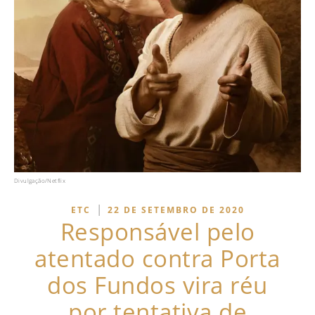
Divulgação/Netflix
|
ETC
22 DE SETEMBRO DE 2020
Responsável pelo
atentado contra Porta
dos Fundos vira réu
por tentativa de