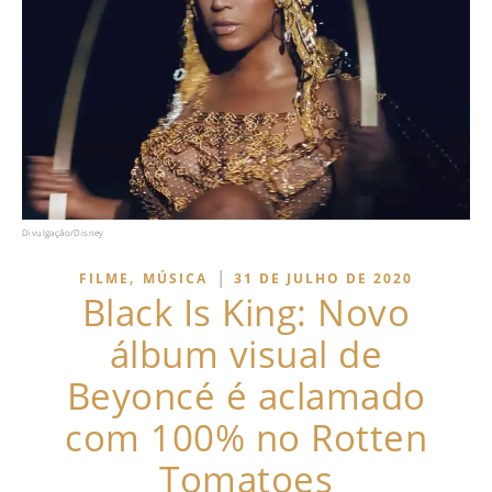
Divulgação/Disney
,
|
FILME
MÚSICA
31 DE JULHO DE 2020
Black Is King: Novo
álbum visual de
Beyoncé é aclamado
com 100% no Rotten
Tomatoes