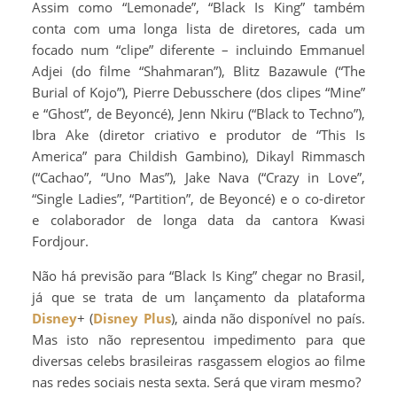
Assim como “Lemonade”, “Black Is King” também
conta com uma longa lista de diretores, cada um
focado num “clipe” diferente – incluindo Emmanuel
Adjei (do filme “Shahmaran”), Blitz Bazawule (“The
Burial of Kojo”), Pierre Debusschere (dos clipes “Mine”
e “Ghost”, de Beyoncé), Jenn Nkiru (“Black to Techno”),
Ibra Ake (diretor criativo e produtor de “This Is
America” para Childish Gambino), Dikayl Rimmasch
(“Cachao”, “Uno Mas”), Jake Nava (“Crazy in Love”,
“Single Ladies”, “Partition”, de Beyoncé) e o co-diretor
e colaborador de longa data da cantora Kwasi
Fordjour.
Não há previsão para “Black Is King” chegar no Brasil,
já que se trata de um lançamento da plataforma
Disney
+ (
Disney Plus
), ainda não disponível no país.
Mas isto não representou impedimento para que
diversas celebs brasileiras rasgassem elogios ao filme
nas redes sociais nesta sexta. Será que viram mesmo?