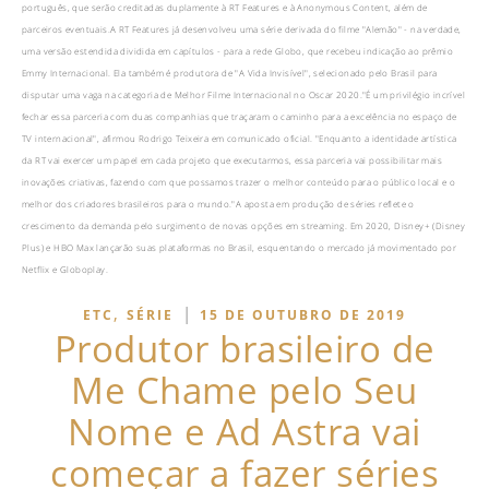
português, que serão creditadas duplamente à RT Features e à Anonymous Content, além de
parceiros eventuais.A RT Features já desenvolveu uma série derivada do filme "Alemão" - na verdade,
uma versão estendida dividida em capítulos - para a rede Globo, que recebeu indicação ao prêmio
Emmy Internacional. Ela também é produtora de "A Vida Invisível", selecionado pelo Brasil para
disputar uma vaga na categoria de Melhor Filme Internacional no Oscar 2020."É um privilégio incrível
fechar essa parceria com duas companhias que traçaram o caminho para a excelência no espaço de
TV internacional", afirmou Rodrigo Teixeira em comunicado oficial. "Enquanto a identidade artística
da RT vai exercer um papel em cada projeto que executarmos, essa parceria vai possibilitar mais
inovações criativas, fazendo com que possamos trazer o melhor conteúdo para o público local e o
melhor dos criadores brasileiros para o mundo."A aposta em produção de séries reflete o
crescimento da demanda pelo surgimento de novas opções em streaming. Em 2020, Disney+ (Disney
Plus) e HBO Max lançarão suas plataformas no Brasil, esquentando o mercado já movimentado por
Netflix e Globoplay.
,
|
ETC
SÉRIE
15 DE OUTUBRO DE 2019
Produtor brasileiro de
Me Chame pelo Seu
Nome e Ad Astra vai
começar a fazer séries