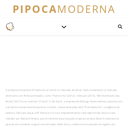
PIPOCA
MODERNA
A produtora brasileira RT Features vai entrar no mercado de séries. Após se destacar no mercado
americano com filmes premiados, como "Frances Ha" (2012), "A Bruxa" (2015), "Me Chame pelo Seu
Nome" (2017) e os recentes "O Farol" e "Ad Astra", a empresa de Rodrigo Teixeira fechou parceria com
a produtora americana Anonymous Content, responsável pela série "True Detective", e a agência de
talentos CAA para lançar a RT Television.O novo empreendimento terá sede em São Paulo e será
liderado por Bárbara Teixeira, que era diretora de produções originais da Sony Brazil.A empresa vai
apostar em conteúdo original e terceirizado. Além disso, a ideia é ter produções em inglês e em