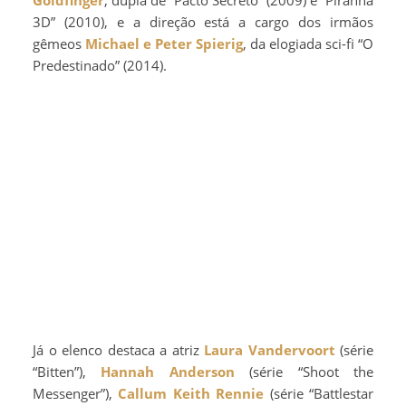
Goldfinger
, dupla de “Pacto Secreto” (2009) e “Piranha
3D” (2010), e a direção está a cargo dos irmãos
gêmeos
Michael e Peter Spierig
, da elogiada sci-fi “O
Predestinado” (2014).
Já o elenco destaca a atriz
Laura Vandervoort
(série
“Bitten”),
Hannah Anderson
(série “Shoot the
Messenger”),
Callum Keith Rennie
(série “Battlestar